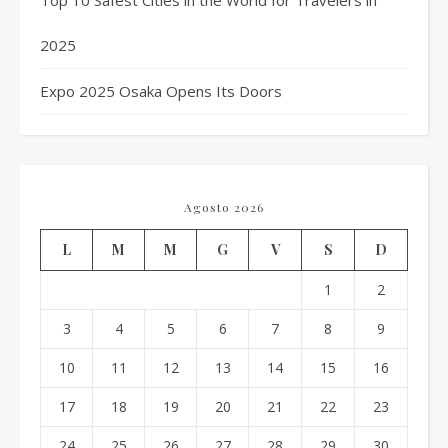
Top 10 Safest Cities in the World for Travelers in
2025
Expo 2025 Osaka Opens Its Doors
Agosto 2026
L
M
M
G
V
S
D
1
2
3
4
5
6
7
8
9
10
11
12
13
14
15
16
17
18
19
20
21
22
23
24
25
26
27
28
29
30